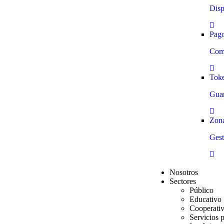
Disp
Pago
Comb
Toke
Guar
Zon
Gest
Nosotros
Sectores
Público
Educativo
Cooperati
Servicios 