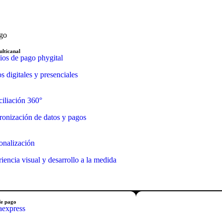
ago
lticanal
os de pago phygital
s digitales y presenciales
iliación 360°
ronización de datos y pagos
onalización
iencia visual y desarrollo a la medida
de pago
aexpress