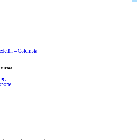
edellín – Colombia
cursos
log
oporte