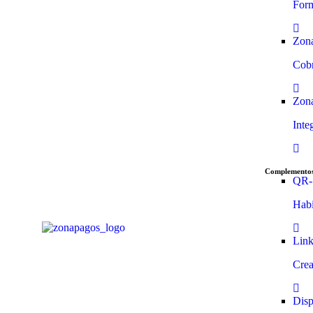
Form
Zon
Cobr
Zon
Inte
Complemento
QR-
Habi
Link
Crea
Disp