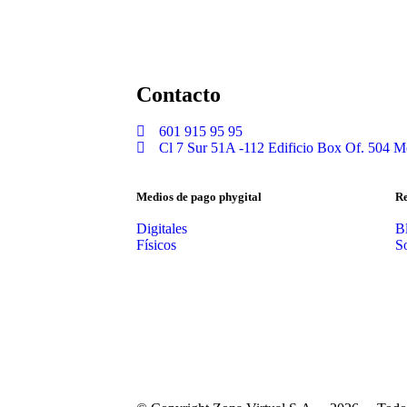
Contacto
601 915 95 95
Cl 7 Sur 51A -112 Edificio Box Of. 504 M
Medios de pago phygital
Re
Digitales
B
Físicos
S