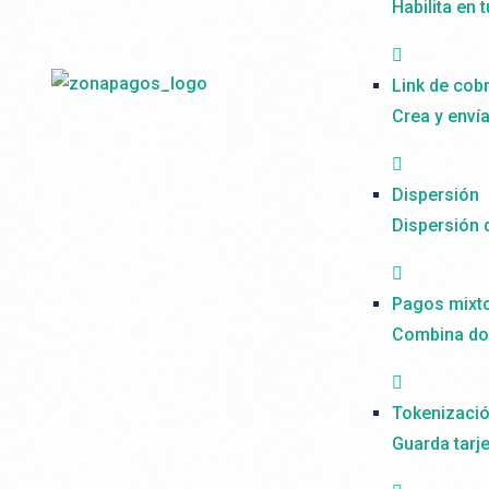
Habilita en 
Link de cob
Crea y enví
Dispersión
Dispersión 
Pagos mixt
Combina dos
Tokenizaci
Guarda tarj