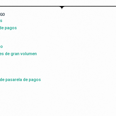
AGO
ss
 de pagos
do
es de gran volumen
 de pasarela de pagos