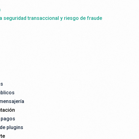
a
la seguridad transaccional y riesgo de fraude
as
úblicos
 mensajería
tación
e pagos
 de plugins
te