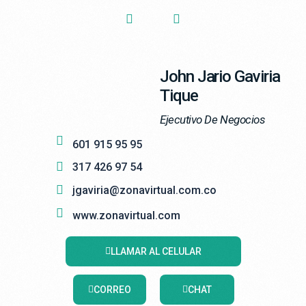
John Jario Gaviria
Tique
Ejecutivo De Negocios
601 915 95 95
317 426 97 54
jgaviria@zonavirtual.com.co
www.zonavirtual.com
LLAMAR AL CELULAR
CORREO
CHAT