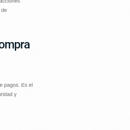
sacciones
 de
compra
de pagos. Es el
uridad y