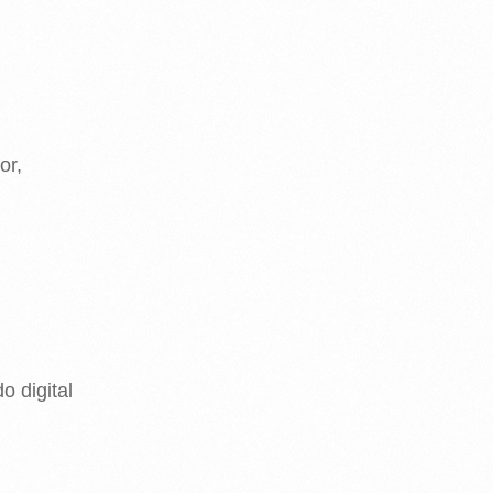
or,
o digital