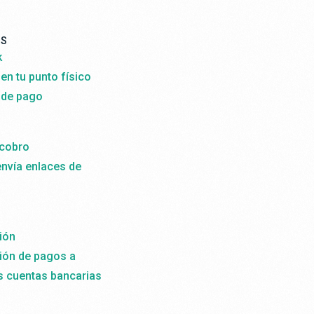
OS
k
 en tu punto físico
 de pago
 cobro
envía enlaces de
ión
ión de pagos a
as cuentas bancarias