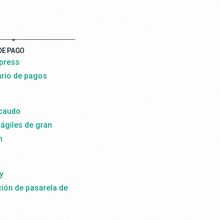
DE PAGO
press
rio de pagos
caudo
ágiles de gran
n
y
ción de pasarela de