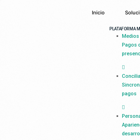
Inicio
Soluc
PLATAFORMA M
Medios 
Pagos d
presenc
Concili
Sincron
pagos
Persona
Aparienc
desarro