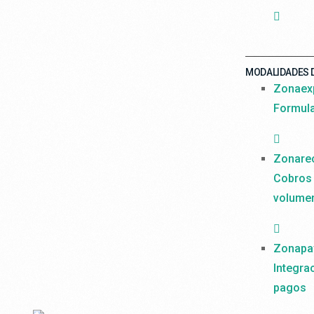
MODALIDADES 
Zonaex
Formula
Zonare
Cobros 
volume
Zonapa
Integra
pagos