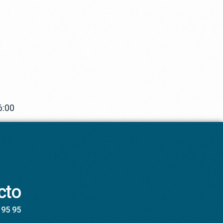
6:00
cto
 95 95