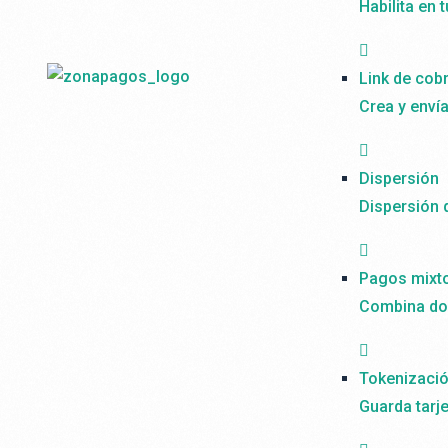
Habilita en 
Link de cob
Crea y enví
Dispersión
Dispersión 
Pagos mixt
Combina dos
Tokenizaci
Guarda tarj