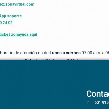
e@zonavirtual.com
App soporte
0 24 02
ticket zonayuda aquí
horario de atención es de
Lunes a viernes
07:00 a.m. a 0
p.m. y
Sábados
09:00 a.m. a 12:00 p.m.
Conta
601 915