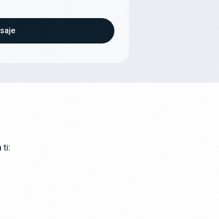
saje
ti: