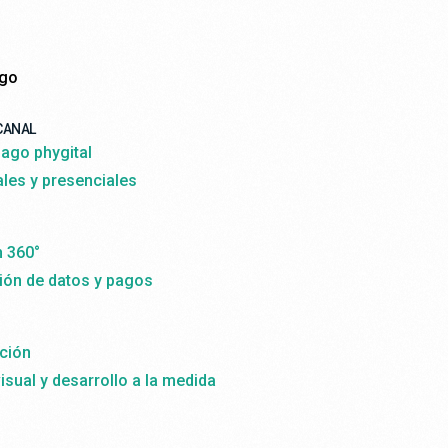
ago
CANAL
ago phygital
ales y presenciales
n 360°
ión de datos y pagos
ción
isual y desarrollo a la medida