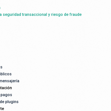
a
la seguridad transaccional y riesgo de fraude
as
úblicos
 mensajería
tación
e pagos
 de plugins
te