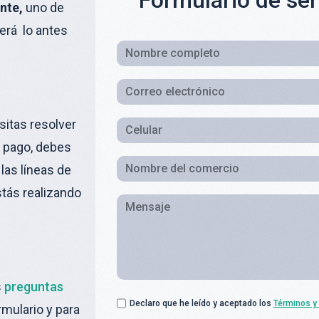
Formulario de serv
ente,
uno de
erá lo antes
itas resolver
 pago, debes
las líneas de
stás realizando
s
preguntas
Declaro que he leído y aceptado los
Términos y
rmulario y para