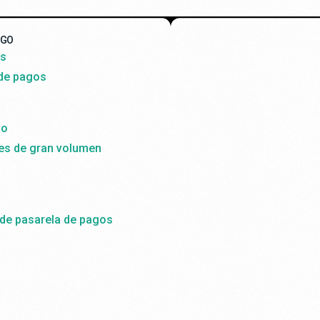
AGO
ss
 de pagos
do
es de gran volumen
 de pasarela de pagos