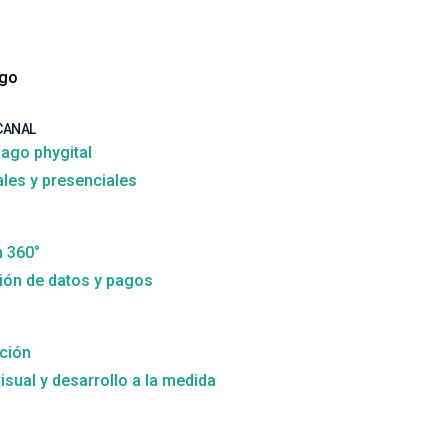
ago
CANAL
ago phygital
ales y presenciales
n 360°
ión de datos y pagos
ción
isual y desarrollo a la medida