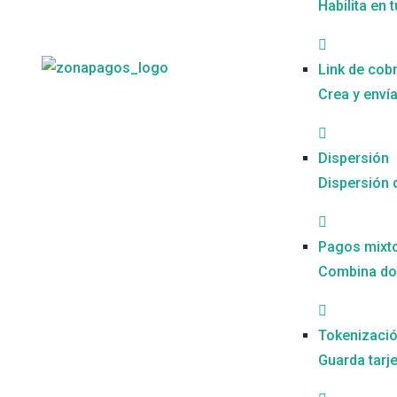
Habilita en 
Link de cob
Crea y enví
Dispersión
Dispersión 
Pagos mixt
Combina dos
Tokenizaci
Guarda tarj