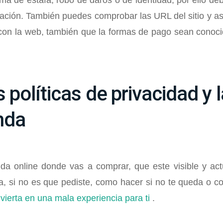
ma de estafa, robo de daros o de identidad, por ello de
ión. También puedes comprobar las URL del sitio y ase
e con la web, también que la formas de pago sean conoc
 políticas de privacidad y 
enda
enda online donde vas a comprar, que este visible y ac
ga, si no es que pediste, como hacer si no te queda o 
vierta en una mala experiencia para ti
.