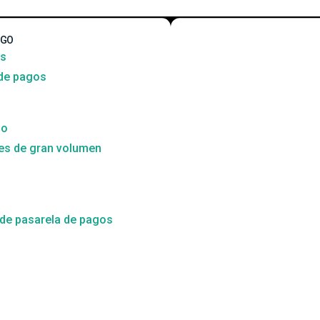
AGO
ss
 de pagos
do
es de gran volumen
 de pasarela de pagos