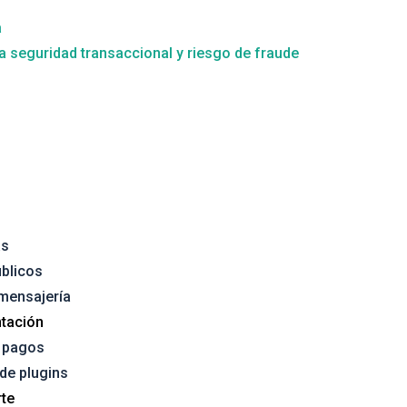
a
la seguridad transaccional y riesgo de fraude
as
úblicos
 mensajería
tación
e pagos
 de plugins
te