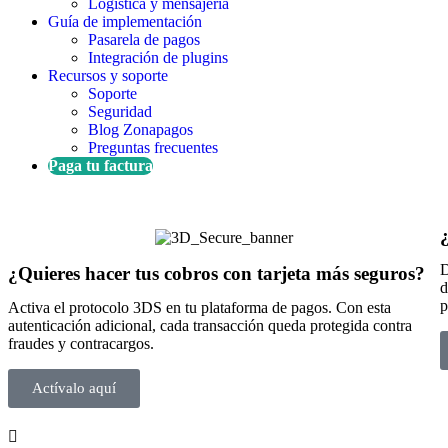
Logística y mensajería
Guía de implementación
Pasarela de pagos
Integración de plugins
Recursos y soporte
Soporte
Seguridad
Blog Zonapagos
Preguntas frecuentes
Paga tu factura
D
¿Quieres hacer tus cobros con tarjeta más seguros?
d
p
Activa el protocolo 3DS en tu plataforma de pagos. Con esta
autenticación adicional, cada transacción queda protegida contra
fraudes y contracargos.
Actívalo aquí