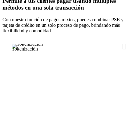
Permite a tus clientes pagar usando múltiples
métodos en una sola transacción
Con nuestra función de pagos mixtos, puedes combinar PSE y
tarjeta de crédito en un solo proceso de pago, brindando más
flexibilidad y comodidad.
Tokenización
Link 