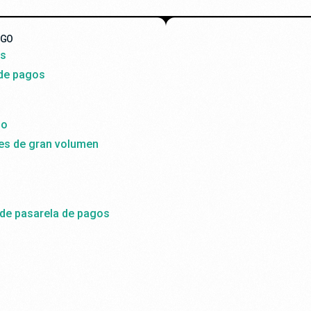
AGO
ss
 de pagos
do
es de gran volumen
 de pasarela de pagos