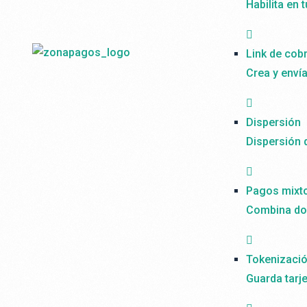
Habilita en 
Link de cob
Crea y enví
Dispersión
Dispersión 
Pagos mixt
Combina dos
Tokenizaci
Guarda tarj