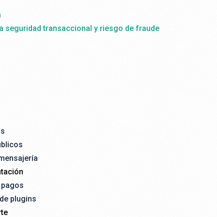
a
la seguridad transaccional y riesgo de fraude
as
úblicos
 mensajería
tación
e pagos
 de plugins
te